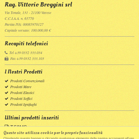
Rag. Vittorio Broggini srl
Via Tonale, 131 - 21100 Varese
C.C.I.A.A. n. 65770
Partita IVA: 00085970127
Capitale versato: 100.000,00 €
Recapiti telefonici
Tel +39 0332 333.034
Fax +39 0332 333.103
I Nostri Prodotti
Prodotti Convenzionali
Prodotti Mare
Prodotti Elastici
Prodotti Soffici
Prodotti Ignifughi
Ultimi prodotti inseriti
T.50MS
Questo sito utilizza cookie per le proprie funzionalità
T.27M
Chiudendo questo banner o cliccando qualunque elemento della pagina acconsenti all’uso