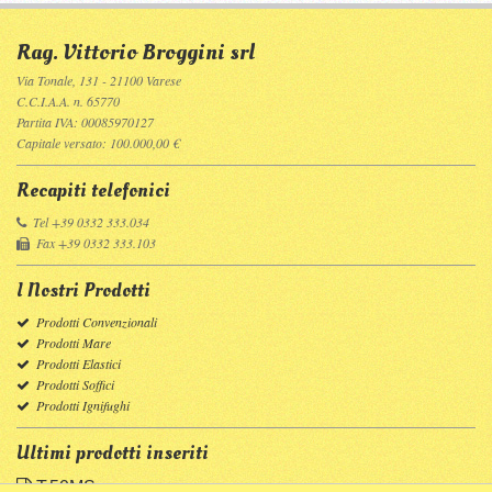
Rag. Vittorio Broggini srl
Via Tonale, 131 - 21100 Varese
C.C.I.A.A. n. 65770
Partita IVA: 00085970127
Capitale versato: 100.000,00 €
Recapiti telefonici
Tel +39 0332 333.034
Fax +39 0332 333.103
I Nostri Prodotti
Prodotti Convenzionali
Prodotti Mare
Prodotti Elastici
Prodotti Soffici
Prodotti Ignifughi
Ultimi prodotti inseriti
T.50MS