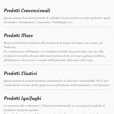
Prodotti Convenzionali
Questa gamma di prodotti permette di soddisfare le più svariate necessità applicative quali
ad esempio: l'arredamento, il materasso, l'imballaggio ecc...
Prodotti Mare
Resina poliuretanica destinata alla produzione di spugne da bagno, per cucina, per
l'industria.
In considerazione dell'impiego cui è destinata richiede una particolare cura sia nella
produzione sia nella selezione delle materie prime al fine di evitare qualsiasi problema
all'utilizzatore che la pone a contatto dell'epidermide delle mani e del corpo.
Prodotti Elastici
Questa gamma di prodotti presenta caratteristiche di elasticità e traspirabilità. Per le loro
caratteristiche trovano ideale applicazione nell'industria dell'arredamento e del materasso.
Prodotti Ignifughi
La resistenza alla combustione è l'elemento fondamentale su cui poggia la modalità di
produzione di questa gamma.