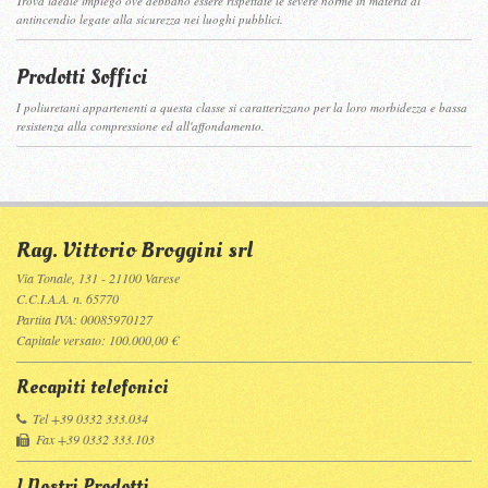
Trova ideale impiego ove debbano essere rispettate le severe norme in materia di
antincendio legate alla sicurezza nei luoghi pubblici.
Prodotti Soffici
I poliuretani appartenenti a questa classe si caratterizzano per la loro morbidezza e bassa
resistenza alla compressione ed all'affondamento.
Rag. Vittorio Broggini srl
Via Tonale, 131 - 21100 Varese
C.C.I.A.A. n. 65770
Partita IVA: 00085970127
Capitale versato: 100.000,00 €
Recapiti telefonici
Tel +39 0332 333.034
Fax +39 0332 333.103
I Nostri Prodotti